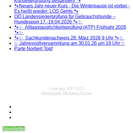
Kursleiterprüfung bestanden! 🐾
🐾Neues Jahr neuer Kurs - Die Winterpause ist vorbei -
Es heißt wieder: LOS Gehts 🐾
OÖ Landessiegerprüfung für Gebrauchshunde –
Hundesport 17.-19.04.2026 🐾✨
🐾✨ Alltagstauglichkeitsprüfung (ATP) Frühjahr 2026
🐾✨
🐾✨ Sachkundenachweis 28. März 2026 9 Uhr 🐾✨
✨ Jahresvollversammlung am 30.01.26 um 19 Uhr ✨
Parte Norbert Topf
Copyright 2017-2021
Werbegrafik Michaela Pucher
Newsletter