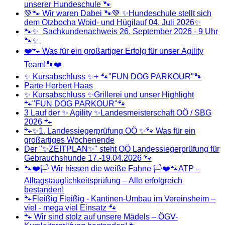
unserer Hundeschule 🐾
💚🐾 Wir waren Dabei 🐾💚 ✨Hundeschule stellt sich
dem Otzbocha Woid- und Hügilauf 04. Juli 2026✨
🐾✨ Sachkundenachweis 26. September 2026 - 9 Uhr
🐾✨
❤️🐾 Was für ein großartiger Erfolg für unser Agility
Team!🐾❤️
✨ Kursabschluss ✨+ 🐾"FUN DOG PARKOUR"🐾
Parte Herbert Haas
✨ Kursabschluss ✨Grillerei und unser Highlight
🐾"FUN DOG PARKOUR"🐾
3 Lauf der ✨ Agility ✨Landesmeisterschaft OÖ / SBG
2026 🐾
🐾✨1. Landessiegerprüfung OÖ ✨🐾 Was für ein
großartiges Wochenende
Der "✨ZEITPLAN✨" steht OÖ Landessiegerprüfung für
Gebrauchshunde 17.-19.04.2026 🐾
🐾❤️🏳️ Wir hissen die weiße Fahne 🏳️❤️🐾ATP –
Alltagstauglichkeitsprüfung – Alle erfolgreich
bestanden!
🐾Fleißig Fleißig - Kantinen-Umbau im Vereinsheim –
viel - mega viel Einsatz 🐾
🐾 Wir sind stolz auf unsere Mädels – ÖGV-