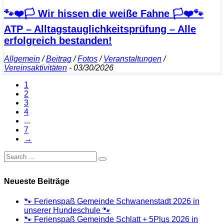
🐾❤️🏳️ Wir hissen die weiße Fahne 🏳️❤️🐾
ATP – Alltagstauglichkeitsprüfung – Alle
erfolgreich bestanden!
Allgemein
/
Beitrag
/
Fotos
/
Veranstaltungen
/
Vereinsaktivitäten
-
03/30/2026
1
2
3
4
...
7
→
Neueste Beiträge
🐾 Ferienspaß Gemeinde Schwanenstadt 2026 in
unserer Hundeschule 🐾
🐾 Ferienspaß Gemeinde Schlatt + 5Plus 2026 in