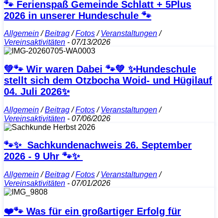
🐾 Ferienspaß Gemeinde Schlatt + 5Plus
2026 in unserer Hundeschule 🐾
Allgemein
/
Beitrag
/
Fotos
/
Veranstaltungen
/
Vereinsaktivitäten
-
07/13/2026
💚🐾 Wir waren Dabei 🐾💚 ✨Hundeschule
stellt sich dem Otzbocha Woid- und Hügilauf
04. Juli 2026✨
Allgemein
/
Beitrag
/
Fotos
/
Veranstaltungen
/
Vereinsaktivitäten
-
07/06/2026
🐾✨ Sachkundenachweis 26. September
2026 - 9 Uhr 🐾✨
Allgemein
/
Beitrag
/
Fotos
/
Veranstaltungen
/
Vereinsaktivitäten
-
07/01/2026
❤️🐾 Was für ein großartiger Erfolg für