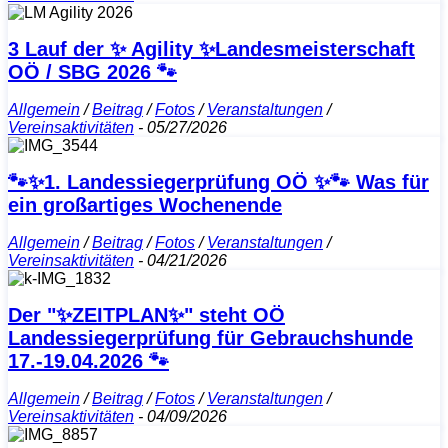
3 Lauf der ✨ Agility ✨Landesmeisterschaft
OÖ / SBG 2026 🐾
Allgemein
/
Beitrag
/
Fotos
/
Veranstaltungen
/
Vereinsaktivitäten
-
05/27/2026
🐾✨1. Landessiegerprüfung OÖ ✨🐾 Was für
ein großartiges Wochenende
Allgemein
/
Beitrag
/
Fotos
/
Veranstaltungen
/
Vereinsaktivitäten
-
04/21/2026
Der "✨ZEITPLAN✨" steht OÖ
Landessiegerprüfung für Gebrauchshunde
17.-19.04.2026 🐾
Allgemein
/
Beitrag
/
Fotos
/
Veranstaltungen
/
Vereinsaktivitäten
-
04/09/2026