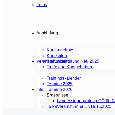
Fotos
Ausbildung
Kursangebote
Kurszeiten
Veranstaltungen
Prüfungsordnung Neu 2025
Tarife und Kursgebühren
Trainingskalender
Termine 2025
Info
Termine 2026
Ergebnisse
Landessiegerprüfung OÖ für 
Team
Vereinsturnier 17/18.11.2023
Kursabschlussprüfung 2023
Kursleiter und Trainer